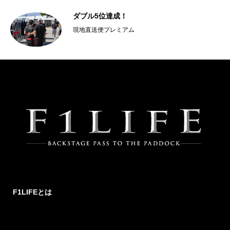
「勢
ダブル5位達成！
現地直送便プレミアム
F1LIFEとは