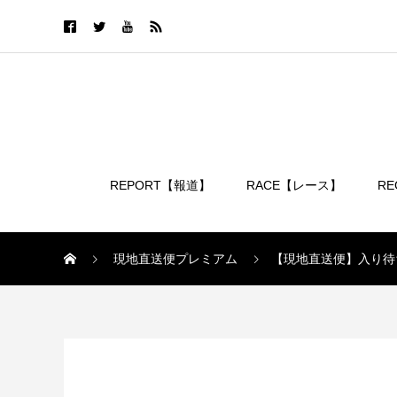
REPORT【報道】
RACE【レース】
R
ログイン
現地直送便プレミアム
【現地直送便】入り待
現地直送便プレミアム