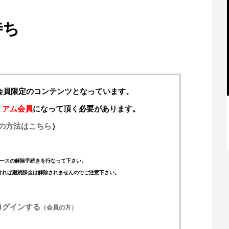
待ち
料会員限定のコンテンツとなっています。
ミアム会員
になって頂く必要があります。
の方法はこちら
）
【特別記事】レーシングブルズ、
VCARB 02を生み出すファクトリー...
ースの解除手続きを行なって下さい。
ければ継続課金は解除されませんのでご注意下さい。
ログインする
（会員の方）