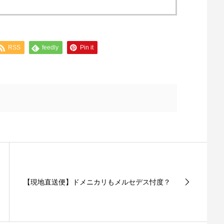
RSS
feedly
Pin it
【現地直送便】ドメニカリもメルセデス忖度？