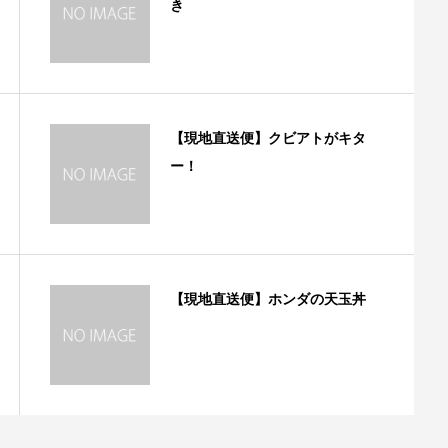
き
【現地直送便】クビアトがキタ
ー！
【現地直送便】ホンダの天玉丼