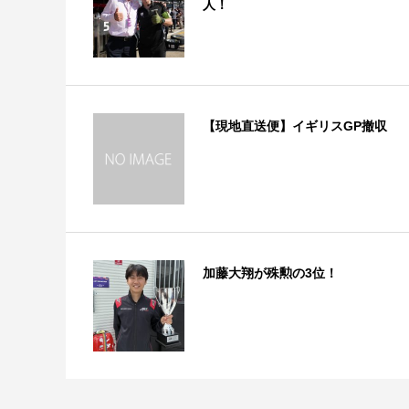
人！
【現地直送便】イギリスGP撤収
加藤大翔が殊勲の3位！