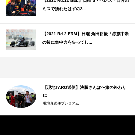
【2021 Rd.12 BEL】日曜 S・ペレス「自分の
ミスで獲れたはずの3...
【2021 Rd.2 ERM】日曜 角田裕毅「赤旗中断
の後に集中力を失ってし...
【現地TARO送便】決勝さんぽ〜旅の終わり
に
現地直送便プレミアム