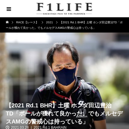
RACE【レース】
2021
【2021 Rd.1 BHR】土曜 ホンダ田辺豊治TD「ポ
ールが獲れて良かった。でもメルセデスAMGの警戒心は持っている」
【2021 Rd.1 BHR】土曜 ホンダ田辺豊治
TD「ポールが獲れて良かった。でもメルセデ
スAMGの警戒心は持っている」
2021.03.28
2021 Rd.1 BAHRAIN