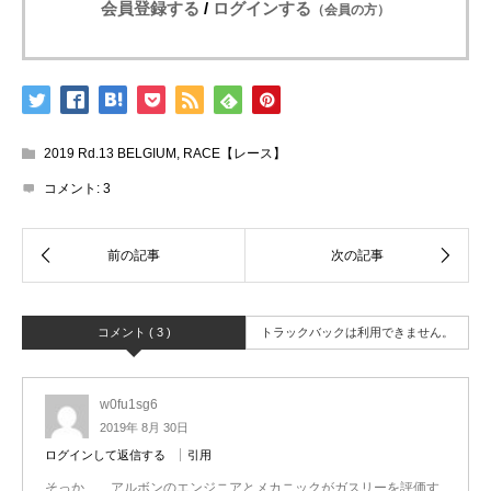
会員登録する
/
ログインする
（会員の方）
2019 Rd.13 BELGIUM
,
RACE【レース】
コメント:
3
コメント ( 3 )
トラックバックは利用できません。
w0fu1sg6
2019年 8月 30日
ログインして返信する
引用
そっか、、アルボンのエンジニアとメカニックがガスリーを評価す