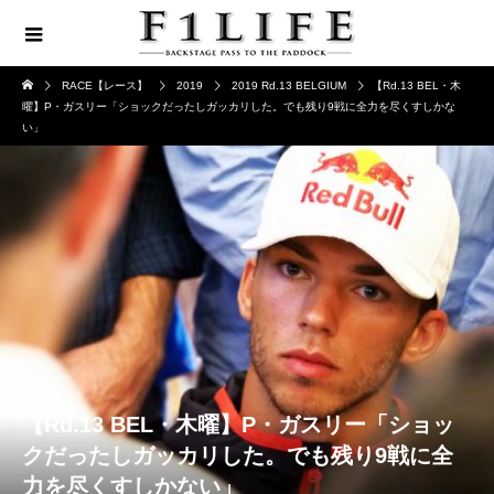
RACE【レース】
2019
2019 Rd.13 BELGIUM
【Rd.13 BEL・木
曜】P・ガスリー「ショックだったしガッカリした。でも残り9戦に全力を尽くすしかな
い」
【Rd.13 BEL・木曜】P・ガスリー「ショッ
クだったしガッカリした。でも残り9戦に全
力を尽くすしかない」