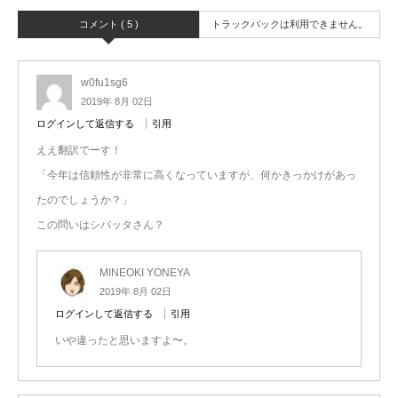
コメント ( 5 )
トラックバックは利用できません。
w0fu1sg6
2019年 8月 02日
ログインして返信する
引用
ええ翻訳でーす！
「今年は信頼性が非常に高くなっていますが、何かきっかけがあっ
たのでしょうか？」
この問いはシバッタさん？
MINEOKI YONEYA
2019年 8月 02日
ログインして返信する
引用
いや違ったと思いますよ〜。