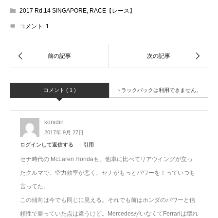
2017 Rd.14 SINGAPORE
,
RACE【レース】
コメント:
1
コメント ( 1 )
トラックバックは利用できません。
konidin
2017年 9月 27日
ログインして返信する
引用
セナ時代の McLaren Hondaも、他車に比べてリアウイングが立っ
たクルマで、空力効率が悪く、セナがもっとパワーを！っていつも
言ってた。
この傾向は今でも同じに見える。それでも前はホンダのパワーと信
頼性で勝っていた点は違うけど。MercedesがいなくてFerrariは壊れ