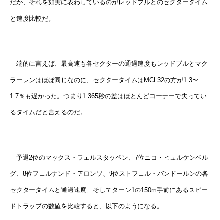
だが、それを如実に表わしているのがレッドブルとのセクタータイム
と速度比較だ。
端的に言えば、最高速も各セクターの通過速度もレッドブルとマク
ラーレンはほぼ同じなのに、セクタータイムはMCL32の方が1.3〜
1.7％も遅かった。つまり1.365秒の差はほとんどコーナーで失ってい
るタイムだと言えるのだ。
予選2位のマックス・フェルスタッペン、7位ニコ・ヒュルケンベル
グ、8位フェルナンド・アロンソ、9位ストフェル・バンドールンの各
セクタータイムと通過速度、そしてターン1の150m手前にあるスピー
ドトラップの数値を比較すると、以下のようになる。