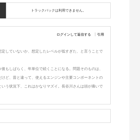
トラックバックは利用できません。
ログインして返信する
引用
想定していないか、想定したレベルが低すぎた、と言うことで
今後もしばらく、年単位で続くことになる。問題そのものは、
だけど、昔と違って、使えるエンジンや主要コンポーネントの
という状況下、これはかなりマズイ。長谷川さんは頭が痛いで