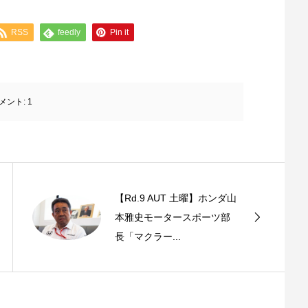
RSS
feedly
Pin it
メント:
1
【Rd.9 AUT 土曜】ホンダ山
本雅史モータースポーツ部
長「マクラー...