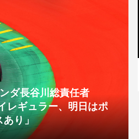
【特別記事】レーシングブルズ、
VCARB 02を生み出すファクトリー...
】ホンダ長谷川総責任者
はイレギュラー、明日はポ
スあり」