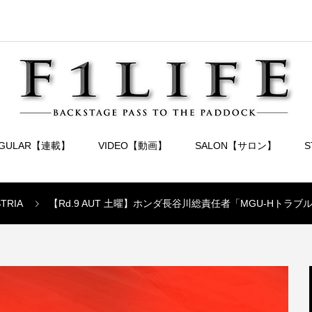
EGULAR【連載】
VIDEO【動画】
SALON【サロン】
STRIA
【Rd.9 AUT 土曜】ホンダ長谷川総責任者「MGU-Hト