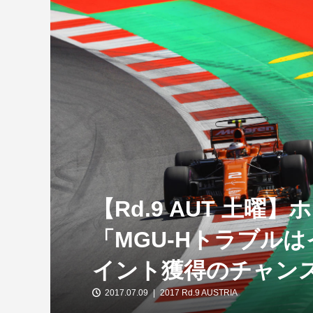
【特別企画】2026年ホンダの現在地
①「アストンマーティンとの交渉4...
【Rd.9 AUT 土曜
「MGU-Hトラブル
イント獲得のチャン
2017.07.09
2017 Rd.9 AUSTRIA