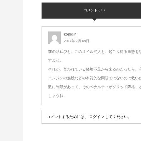
コメント ( 1 )
konidin
2017年 7月 09日
前の熱延びも、このオイル混入も、起こり得る事態を
すよね。
それが、言われている経験不足から来るのだったら、
エンジンの燃焼などの本質的な問題ではないのは救い
数に制限があって、そのペナルティがグリッド降格、
しょうね。
コメントするためには、
ログイン
してください。