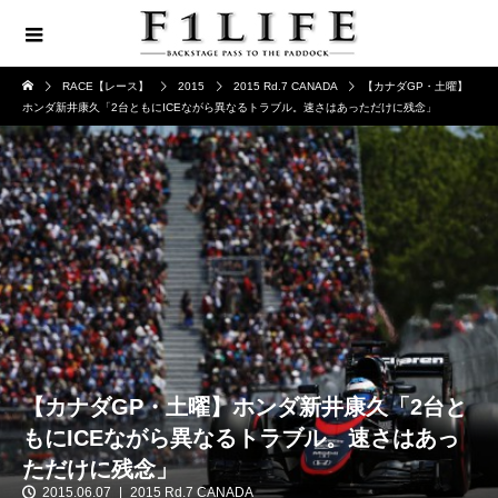
RACE【レース】
2015
2015 Rd.7 CANADA
【カナダGP・土曜】
ホンダ新井康久「2台ともにICEながら異なるトラブル。速さはあっただけに残念」
【カナダGP・土曜】ホンダ新井康久「2台と
もにICEながら異なるトラブル。速さはあっ
ただけに残念」
2015.06.07
2015 Rd.7 CANADA