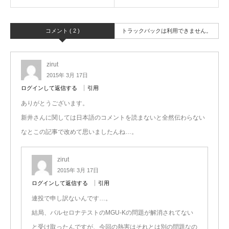
コメント ( 2 )
トラックバックは利用できません。
zirut
2015年 3月 17日
ログインして返信する
引用
ありがとうございます。
新井さんに関しては日本語のコメントを読まないと全然伝わらない
なとこの記事で改めて思いましたんね…。
zirut
2015年 3月 17日
ログインして返信する
引用
連投で申し訳ないんです…。
結局、バルセロナテストのMGU-Kの問題が解消されてない
と受け取ったんですが、今回の熱害はそれとは別の問題なの