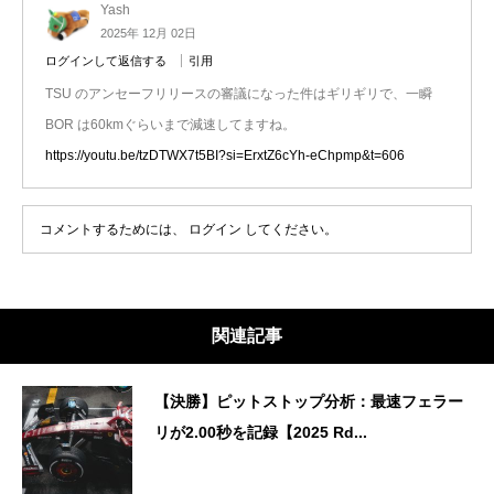
Yash
2025年 12月 02日
ログインして返信する
引用
TSU のアンセーフリリースの審議になった件はギリギリで、一瞬
BOR は60kmぐらいまで減速してますね。
https://youtu.be/tzDTWX7t5BI?si=ErxtZ6cYh-eChpmp&t=606
コメントするためには、
ログイン
してください。
関連記事
【決勝】ピットストップ分析：最速フェラー
リが2.00秒を記録【2025 Rd...