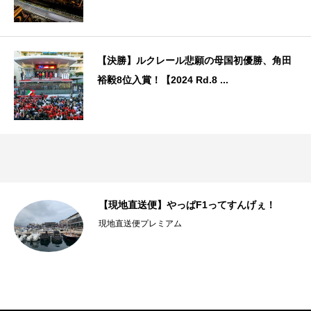
【決勝】ルクレール悲願の母国初優勝、角田
裕毅8位入賞！【2024 Rd.8 ...
テー
【現地直送便】やっぱF1ってすんげぇ！
現地直送便プレミアム