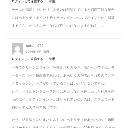
ログインして返信する
引用
チームが指示していたり，あるいは黙認していると判断可能な場合
にはペナルティポイント分をチャンピオンシップポイントから減算
するくらいのペナルティならば抑止力になりますかねえ…．
unicorn712
2024年 5月 05日
ログインして返信する
引用
一方でクリーンにサインツを抑えたリカルド。凄かったですね。モ
ータースポーツ最高峰であれば、ああいうのが求められるので、マ
グヌッセンとハースがやっていることはいただけないですね。
ただ、ハミルトンをコース外にはみ出しながら押し出した行為その
ものにペナルティポイントが課せられていないのは、スチュワード
何やってんの？って感じです。
ただ、結果論とはいえハミルトンにペナルティがあったのなら角田
をリーガルに抑えてハミルトンを先行させつつ20秒以内でマグヌッ