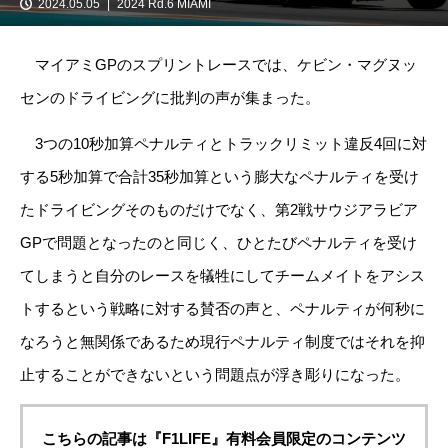
2024.05.05
2024 Rd.6 MIAMI
マイアミGPのスプリントレースでは、ケビン・マグヌッ
センのドライビングに批判の声が集まった。
3つの10秒加算ペナルティとトラックリミット違反4回に対
する5秒加算で合計35秒加算という膨大なペナルティを受け
たドライビングそのものだけでなく、第2戦サウジアラビア
GPで問題となったのと同じく、ひとたびペナルティを受け
てしまうと自分のレースを犠牲にしてチームメイトをアシス
トするという戦略に対する賛否の声と、ペナルティが何秒に
なろうと無関係であるため現行ペナルティ制度ではそれを抑
止することができないという問題点が浮き彫りになった。
こちらの記事は『F1LIFE』有料会員限定のコンテンツ