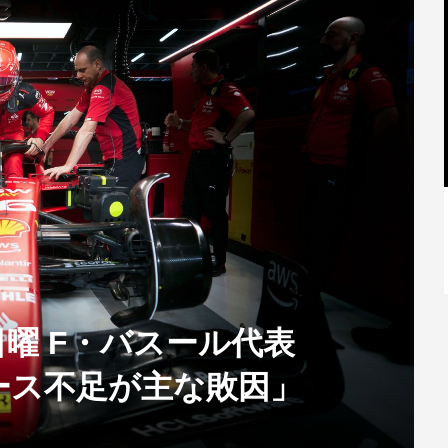
【特別記事】レーシングブルズ、
VCARB 02を生み出すファクトリー...
U】日曜 F・バスール代表
ース不足が主な敗因」