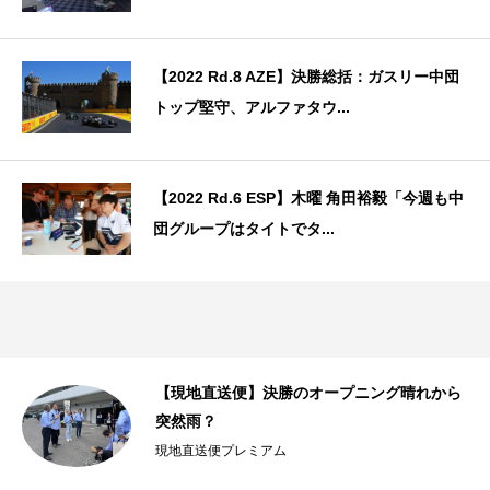
【2022 Rd.8 AZE】決勝総括：ガスリー中団
トップ堅守、アルファタウ...
【2022 Rd.6 ESP】木曜 角田裕毅「今週も中
団グループはタイトでタ...
ャ
【現地直送便】決勝のオープニング晴れから
..
突然雨？
現地直送便プレミアム