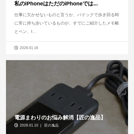
私のiPhoneはただのiPhoneでは...
仕事に欠かせないものと言うか、パドックで歩き回る時
に常に持ち歩いているものが、すでにご紹介したメモ帳
とペン、I...
2026.01.16
電源まわりのお悩み解消【匠の逸品】
2026.01.10
匠の逸品