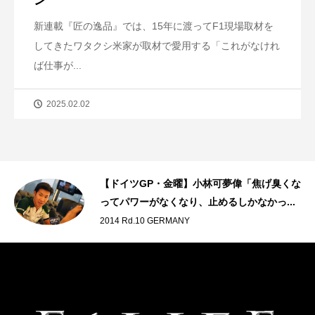
ン
新連載『匠の逸品』では、15年に渡ってF1現場取材を
してきたワタクシ米家が取材で愛用する「これがなけれ
ば仕事が...
2025.02.02
藤
【ドイツGP・金曜】小林可夢偉「焦げ臭くな
ってパワーがなくなり、止めるしかなかっ...
2014 Rd.10 GERMANY