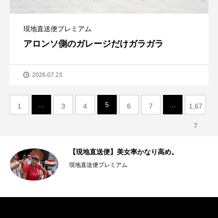
現地直送便プレミアム
アロンソ側のガレージだけガラガラ
2026.07.23
…
5
…
1
3
4
6
7
1,67
7
【現地直送便】美女率かなり高め。
現地直送便プレミアム