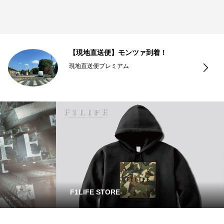
【現地直送便】モンツァ到着！
現地直送便プレミアム
F1LIFE STORE