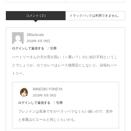
コメント ( 2 )
トラックバックは利用できません。
3Blackcats
2018年 8月 09日
ログインして返信する
引用
ハートリーさんの方が背が高い（＝重い？）のに余計不利というこ
とでしょうか。カツカレーはレース後限定にしないと。頑張れハー
トリー。
MINEOKI YONEYA
2018年 8月 09日
ログインして返信する
引用
ブレンドンは長身ですがペラッペラなくらい細いので、意外
と体重はピエールと同じくらいかも。