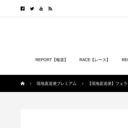
REPORT【報道】
RACE【レース】
R
ログイン
現地直送便プレミアム
【現地直送便】フェラ
現地直送便プレミアム