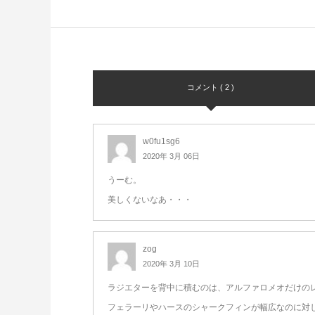
コメント ( 2 )
w0fu1sg6
2020年 3月 06日
うーむ。
美しくないなあ・・・
zog
2020年 3月 10日
ラジエターを背中に積むのは、アルファロメオだけの
フェラーリやハースのシャークフィンが幅広なのに対