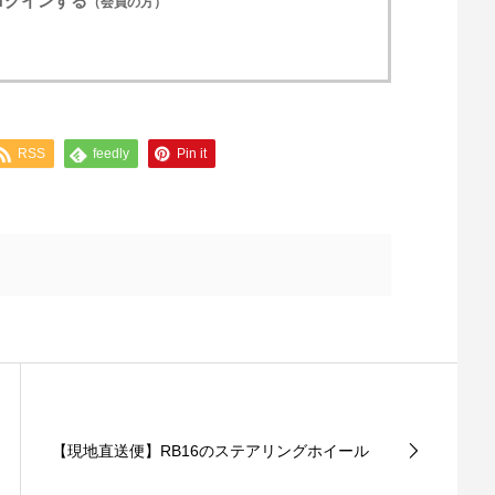
ログインする
（会員の方）
RSS
feedly
Pin it
【現地直送便】RB16のステアリングホイール