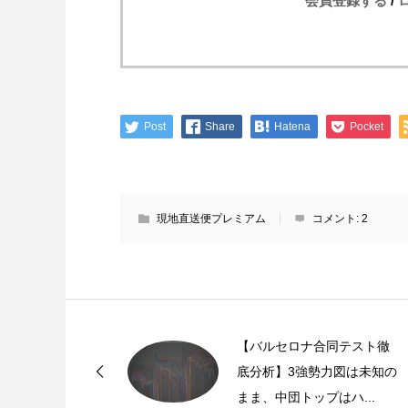
会員登録する
/
Post
Share
Hatena
Pocket
現地直送便プレミアム
コメント:
2
【バルセロナ合同テスト徹
底分析】3強勢力図は未知の
まま、中団トップはハ...