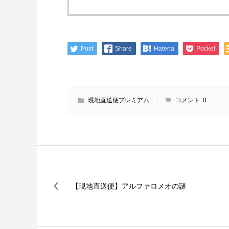
Post
Share
Hatena
Pocket
現地直送便プレミアム
コメント:
0
【現地直送便】アルファロメオの謎