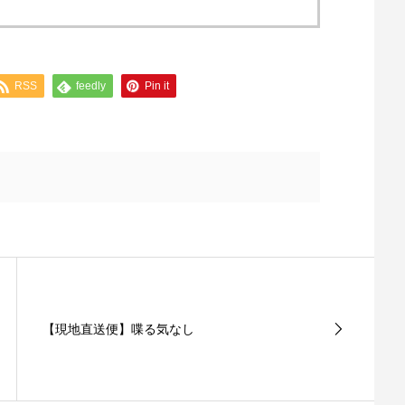
RSS
feedly
Pin it
【現地直送便】喋る気なし