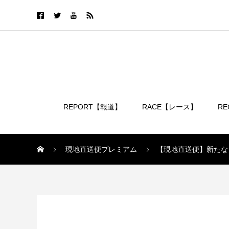
REPORT【報道】
RACE【レース】
R
ログイン
現地直送便プレミアム
【現地直送便】新たな
現地直送便プレミアム