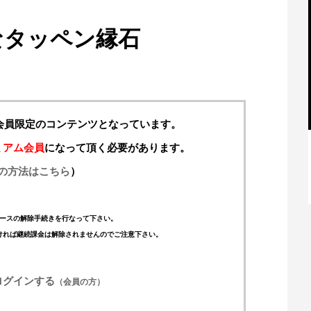
なタッペン縁石
料会員限定のコンテンツとなっています。
ミアム会員
になって頂く必要があります。
の方法はこちら
）
【特別記事】レーシングブルズ、
VCARB 02を生み出すファクトリー...
ースの解除手続きを行なって下さい。
ければ継続課金は解除されませんのでご注意下さい。
ログインする
（会員の方）