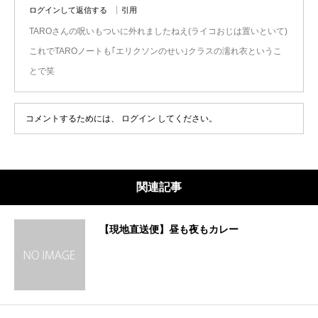
ログインして返信する
引用
TAROさんの呪いもついに外れましたねえ(ライコおじは置いといて)
これでTAROノートも｢エリクソンのせい｣クラスの濡れ衣というこ
とで笑
コメントするためには、
ログイン
してください。
関連記事
【現地直送便】昼も夜もカレー