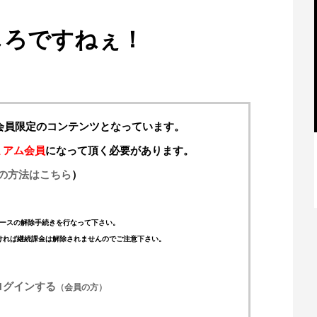
しろですねぇ！
料会員限定のコンテンツとなっています。
ミアム会員
になって頂く必要があります。
の方法はこちら
）
【特別記事】レーシングブルズ、
VCARB 02を生み出すファクトリー...
ースの解除手続きを行なって下さい。
ければ継続課金は解除されませんのでご注意下さい。
ログインする
（会員の方）