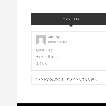
コメント ( 1 )
w0fu1sg6
2019年 9月 28日
順番違うけど、
伸びしろ君は、、、
よろしっ！
コメントするためには、
ログイン
してください。