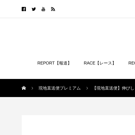
REPORT【報道】
RACE【レース】
R
ログイン
現地直送便プレミアム
【現地直送便】伸びし
現地直送便プレミアム