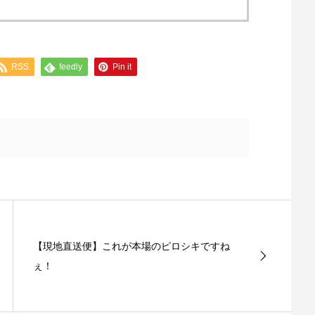
RSS
feedly
Pin it
【現地直送便】これが本場のピロシキですね
ぇ！