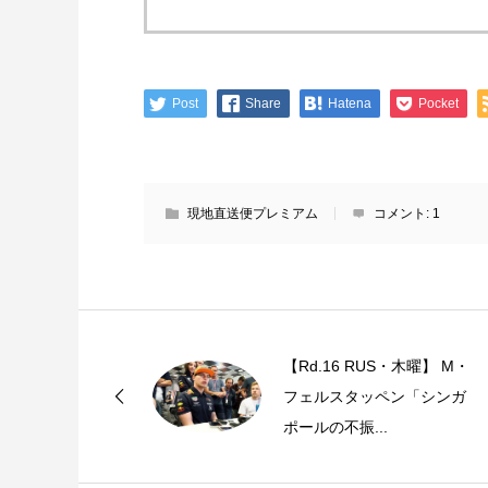
Post
Share
Hatena
Pocket
現地直送便プレミアム
コメント:
1
【Rd.16 RUS・木曜】 M・
フェルスタッペン「シンガ
ポールの不振...