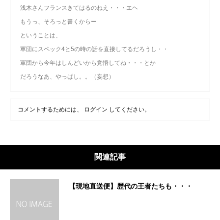
浅木さんフランスきてはるのねえ・・・エヘ
もうっ、そろっと書くからー
ということは、
軍団にスペック4と5の時の話を直接してるだろうし・・
軍団から今年はしんどいから覚悟してね・・・とか
だろうなあ、やっぱし。。（妄想）
コメントするためには、
ログイン
してください。
関連記事
【現地直送便】歴代の王者たちも・・・