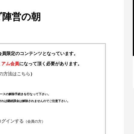
ダ陣営の朝
料会員限定のコンテンツとなっています。
ミアム会員
になって頂く必要があります。
の方法はこちら
）
【特別記事】レーシングブルズ、
VCARB 02を生み出すファクトリー...
ースの解除手続きを行なって下さい。
ければ継続課金は解除されませんのでご注意下さい。
ログインする
（会員の方）