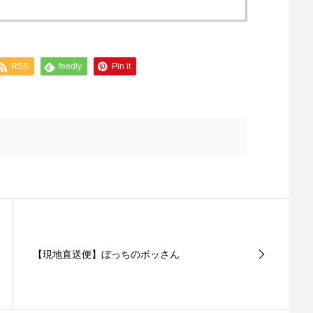
RSS
feedly
Pin it
【現地直送便】ぼっちのボッさん