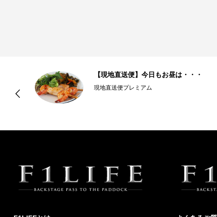
グ
【現地直送便】今日もお昼は・・・
現地直送便プレミアム