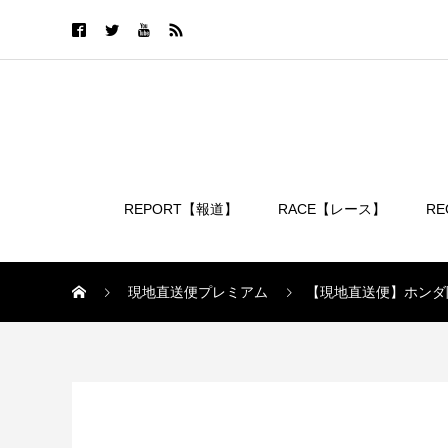
REPORT【報道】
RACE【レース】
R
ログイン
現地直送便プレミアム
【現地直送便】ホンダ
現地直送便プレミアム