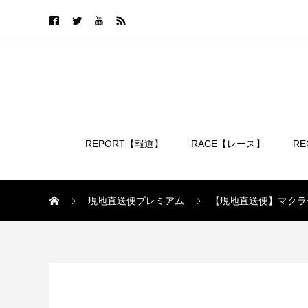
REPORT【報道】
RACE【レース】
R
ログイン
現地直送便プレミアム
【現地直送便】マクラ
現地直送便プレミアム