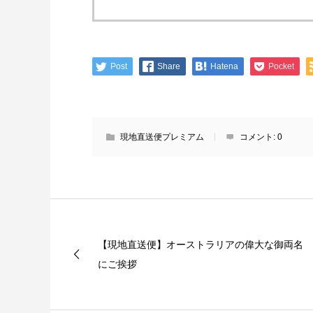
Post
Share
Hatena
Pocket
現地直送便プレミアム
コメント:
0
【現地直送便】オーストラリアの偉大な御両名
にご挨拶