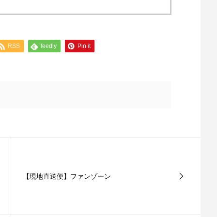
RSS
feedly
Pin it
【現地直送便】ファンゾーン