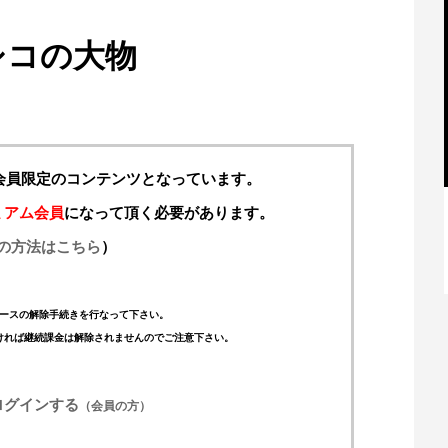
シコの大物
料会員限定のコンテンツとなっています。
ミアム会員
になって頂く必要があります。
の方法はこちら
）
【特別記事】レーシングブルズ、
VCARB 02を生み出すファクトリー...
ースの解除手続きを行なって下さい。
ければ継続課金は解除されませんのでご注意下さい。
ログインする
（会員の方）