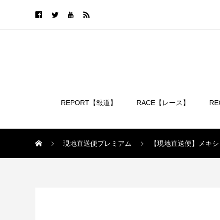
REPORT【報道】
RACE【レース】
R
ログイン
現地直送便プレミアム
【現地直送便】メキシ
現地直送便プレミアム