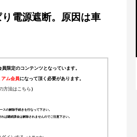
ぱり電源遮断。原因は車
料会員限定のコンテンツとなっています。
【特別記事】レーシングブルズ、
ミアム会員
になって頂く必要があります。
VCARB 02を生み出すファクトリー...
の方法はこちら
）
ースの解除手続きを行なって下さい。
ければ継続課金は解除されませんのでご注意下さい。