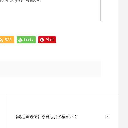
ログインする
（会員の方）
RSS
feedly
Pin it
【現地直送便】今日もお犬様がいく