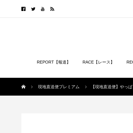
REPORT【報道】
RACE【レース】
R
ログイン
現地直送便プレミアム
【現地直送便】やっぱ
現地直送便プレミアム