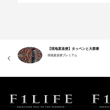
【現地直送便】タッペンと大群衆
現地直送便プレミアム