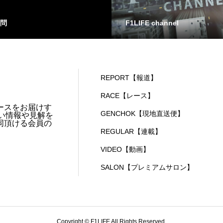
問
F1LIFE channel
REPORT【報道】
RACE【レース】
ースをお届けす
GENCHOK【現地直送便】
い情報や見解を
同頂ける会員の
REGULAR【連載】
VIDEO【動画】
SALON【プレミアムサロン】
Copyright © F1LIFE All Rights Reserved.