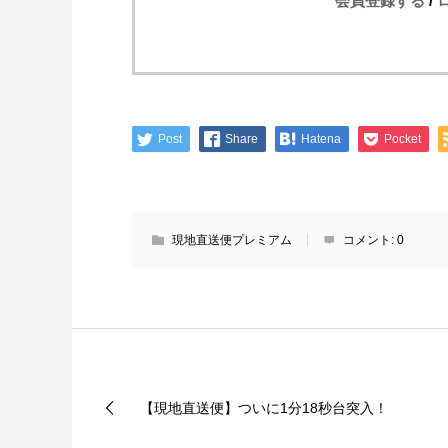
会員登録する
/
Post
Share
Hatena
Pocket
現地直送便プレミアム
コメント:
0
【現地直送便】ついに1分18秒台突入！