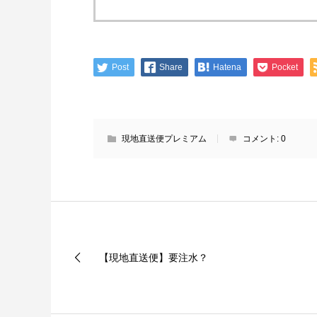
Post
Share
Hatena
Pocket
現地直送便プレミアム
コメント:
0
【現地直送便】要注水？