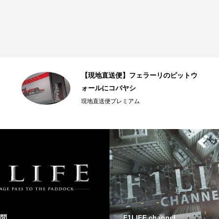
【現地直送便】フェラーリのピットウ
ォールにコバヤシ
現地直送便プレミアム
問
F1LIFE channel