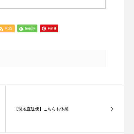
RSS
feedly
Pin it
【現地直送便】こちらも休業