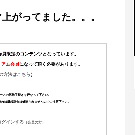
マ上がってました。。。
料会員限定のコンテンツとなっています。
ミアム会員
になって頂く必要があります。
の方法はこちら
）
【特別記事】レーシングブルズ、
VCARB 02を生み出すファクトリー...
ースの解除手続きを行なって下さい。
ければ継続課金は解除されませんのでご注意下さい。
ログインする
（会員の方）