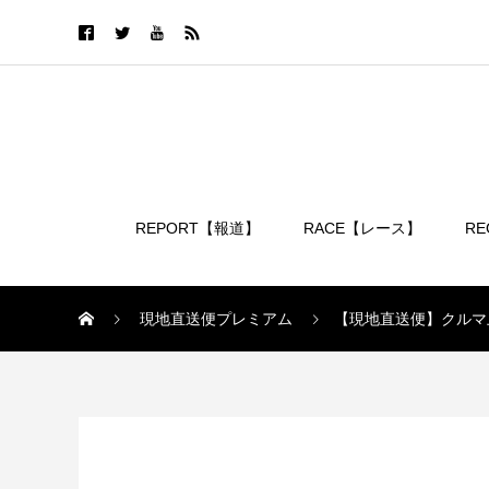
REPORT【報道】
RACE【レース】
R
ログイン
現地直送便プレミアム
【現地直送便】クルマ
現地直送便プレミアム