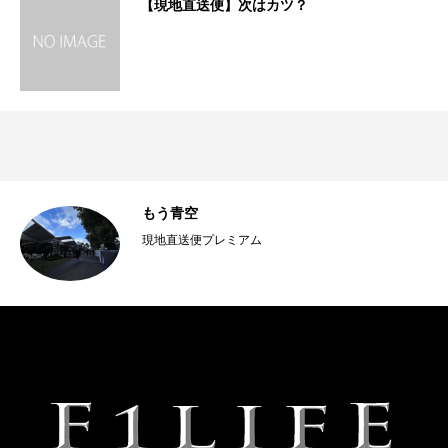
【現地直送便】次はカツ？
ッペ
もう青空
現地直送便プレミアム