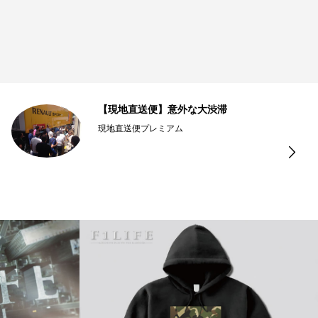
【現地直送便】意外な大渋滞
現地直送便プレミアム