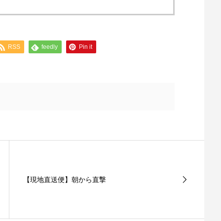
RSS
feedly
Pin it
【現地直送便】朝から直撃