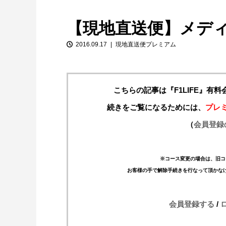
【現地直送便】メデ
2016.09.17
現地直送便プレミアム
こちらの記事は『F1LIFE』有
続きをご覧になるためには、
プレ
【特別企画】2026年ホンダの現在地
（
会員登録
①「アストンマーティンとの交渉4...
※コース変更の場合は、旧コ
お客様の手で解除手続きを行なって頂かな
会員登録する
/