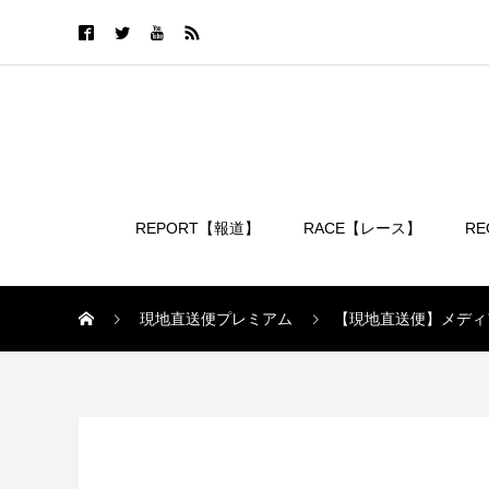
REPORT【報道】
RACE【レース】
R
ログイン
現地直送便プレミアム
【現地直送便】メディ
現地直送便プレミアム