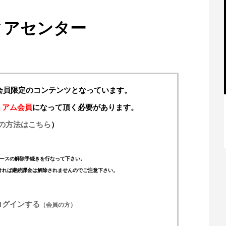
ィアセンター
料会員限定のコンテンツとなっています。
ミアム会員
になって頂く必要があります。
の方法はこちら
）
【特別記事】レーシングブルズ、
VCARB 02を生み出すファクトリー...
ースの解除手続きを行なって下さい。
ければ継続課金は解除されませんのでご注意下さい。
ログインする
（会員の方）