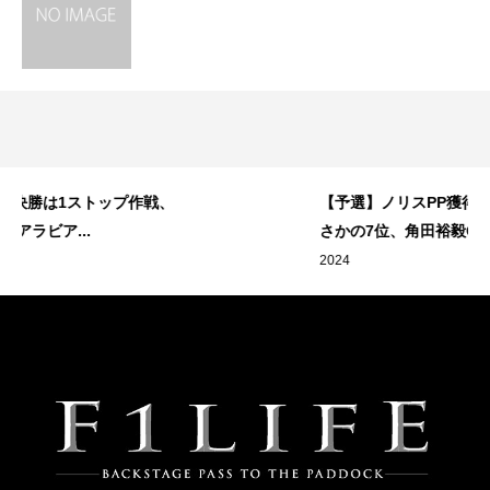
、
【予選】ノリスPP獲得、フェルスタッペンま
さかの7位、角田裕毅Q1敗退【2024...
2024