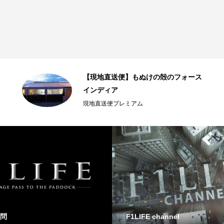
【現地直送便】もぬけの殻のフォース
インディア
現地直送便プレミアム
問
F1LIFE channel