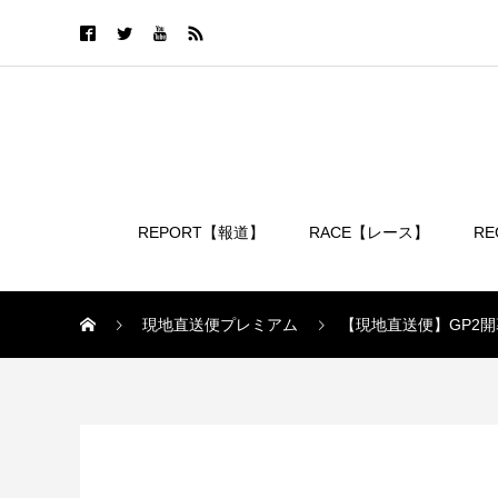
REPORT【報道】
RACE【レース】
R
ログイン
現地直送便プレミアム
【現地直送便】GP2
現地直送便プレミアム