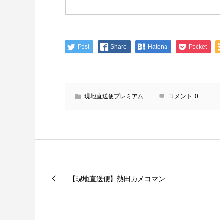
Post
Share
Hatena
Pocket
現地直送便プレミアム
コメント:
0
【現地直送便】熱田カメコマン