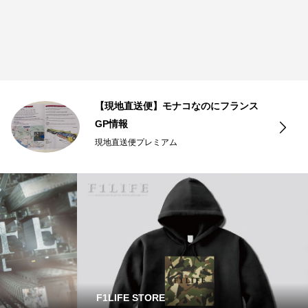
【現地直送便】モナコなのにフランス
GP情報
現地直送便プレミアム
F1LIFE STORE