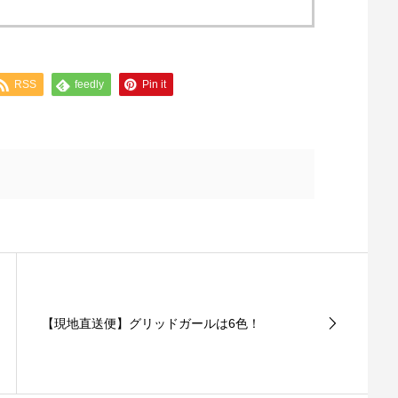
RSS
feedly
Pin it
【現地直送便】グリッドガールは6色！