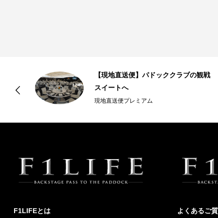
リ
【現地直送便】パドッククラブの観戦
.
スイートへ
現地直送便プレミアム
F1LIFEとは
よくあるご質