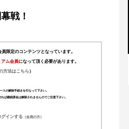
開幕戦！
料会員限定のコンテンツとなっています。
ミアム会員
になって頂く必要があります。
の方法はこちら
）
【特別記事】レーシングブルズ、
VCARB 02を生み出すファクトリー...
ースの解除手続きを行なって下さい。
ければ継続課金は解除されませんのでご注意下さい。
ログインする
（会員の方）