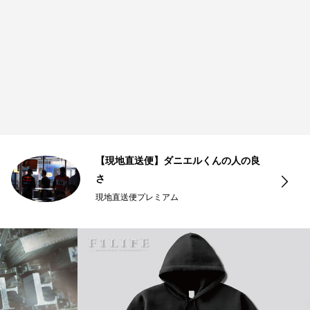
【現地直送便】ダニエルくんの人の良
さ
現地直送便プレミアム