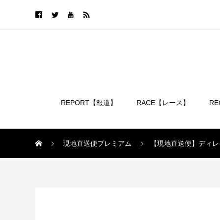
REPORT【報道】
RACE【レース】
R
ログイン
現地直送便プレミアム
【現地直送便】ディレ
現地直送便プレミアム