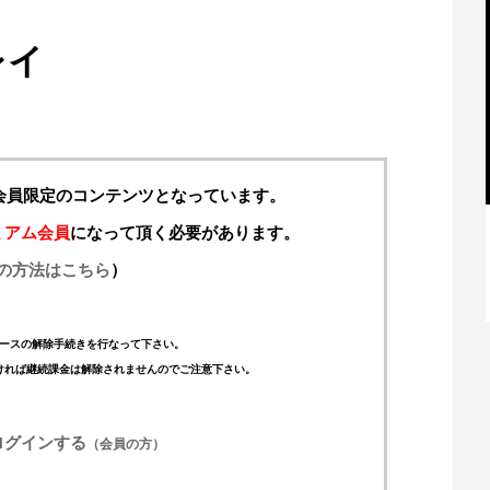
レイ
料会員限定のコンテンツとなっています。
ミアム会員
になって頂く必要があります。
の方法はこちら
）
【特別記事】レーシングブルズ、
VCARB 02を生み出すファクトリー...
ースの解除手続きを行なって下さい。
ければ継続課金は解除されませんのでご注意下さい。
ログインする
（会員の方）