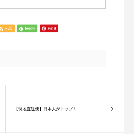
RSS
feedly
Pin it
【現地直送便】日本人がトップ！