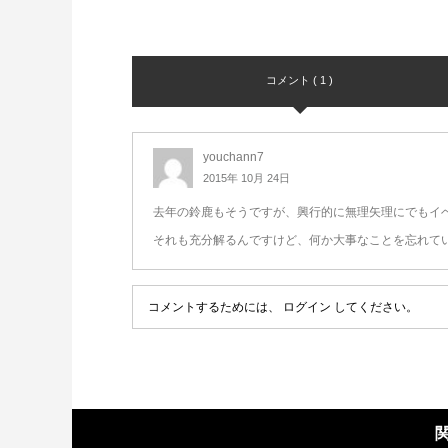
コメント ( 1 )
youchann7
2015年 10月 24日
去年の鈴鹿もそうですが、興行的に無理矢理にでもイ
それも充分解るんですけど、何か大事なことを忘れて
コメントするためには、
ログイン
してください。