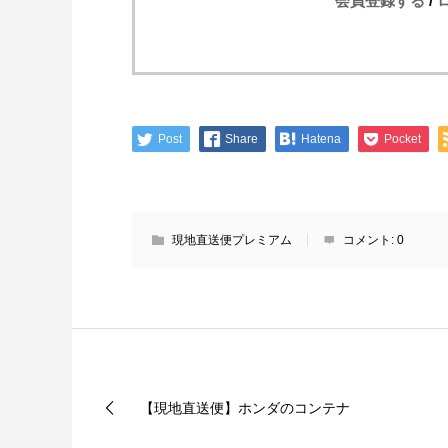
会員登録する
/
Post
Share
Hatena
Pocket
現地直送便プレミアム
コメント:
0
【現地直送便】ホンダのコンテナ