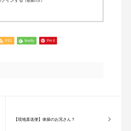
ログインする
（会員の方）
RSS
feedly
Pin it
【現地直送便】体操のお兄さん？