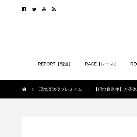
REPORT【報道】
RACE【レース】
R
ログイン
現地直送便プレミアム
【現地直送便】お昼休
現地直送便プレミアム