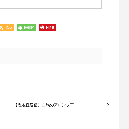
RSS
feedly
Pin it
【現地直送便】白馬のアロンソ車