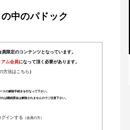
しの中のパドック
料会員限定のコンテンツとなっています。
ミアム会員
になって頂く必要があります。
の方法はこちら
）
【特別記事】レーシングブルズ、
VCARB 02を生み出すファクトリー...
ースの解除手続きを行なって下さい。
ければ継続課金は解除されませんのでご注意下さい。
ログインする
（会員の方）