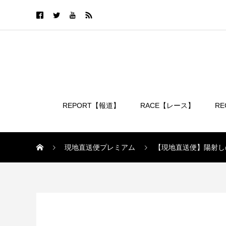
REPORT【報道】
RACE【レース】
R
ログイン
現地直送便プレミアム
【現地直送便】陽射し
現地直送便プレミアム