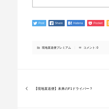
Post
Share
Hatena
Pocket
現地直送便プレミアム
コメント:
0
【現地直送便】未来のF1ドライバー？