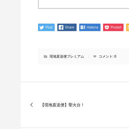
Post
Share
Hatena
Pocket
現地直送便プレミアム
コメント:
0
【現地直送便】聖火台！