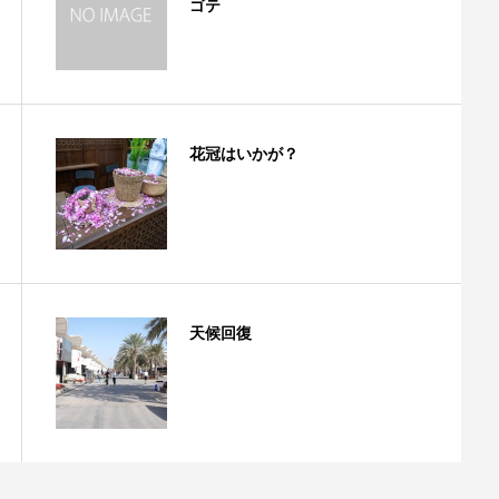
ゴテ
花冠はいかが？
天候回復