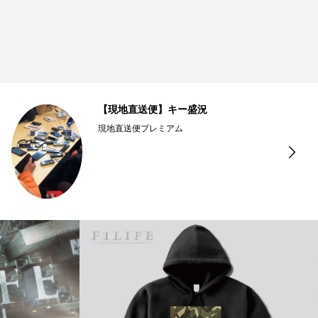
【現地直送便】キー盛況
現地直送便プレミアム