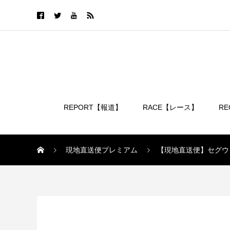
REPORT【報道】
RACE【レース】
R
ログイン
現地直送便プレミアム
【現地直送便】セグウ
現地直送便プレミアム