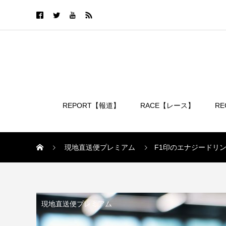
REPORT【報道】
RACE【レース】
R
ログイン
現地直送便プレミアム
F1印のエナジードリ
現地直送便プレミアム