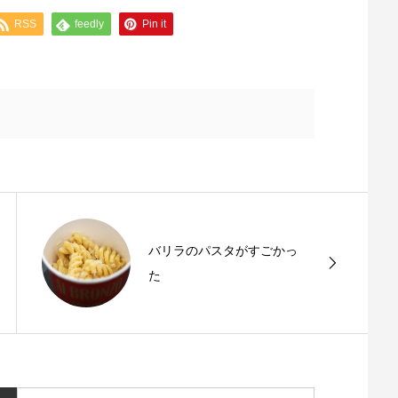
RSS
feedly
Pin it
バリラのパスタがすごかっ
た