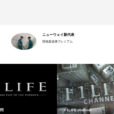
ニューウェイ新代表
現地直送便プレミアム
問
F1LIFE channel