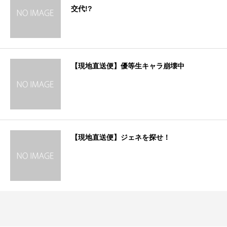
交代!?
【現地直送便】優等生キャラ崩壊中
【現地直送便】ジェネを探せ！