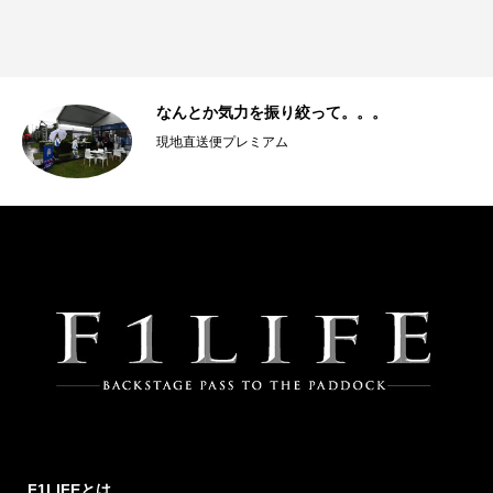
年
なんとか気力を振り絞って。。。
現地直送便プレミアム
F1LIFEとは