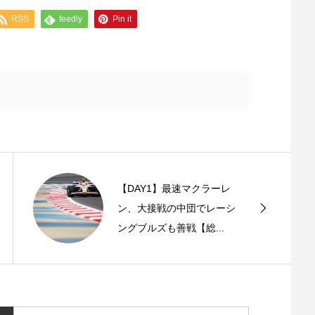
RSS
feedly
Pin it
【DAY1】最速マクラーレ
ン、大接戦の中団でレーシ
ングブルズも善戦【総...