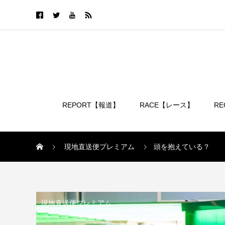
REPORT【報道】
RACE【レース】
R
ログイン
現地直送便プレミアム
頭を抱えている？
現地直送便プレミアム