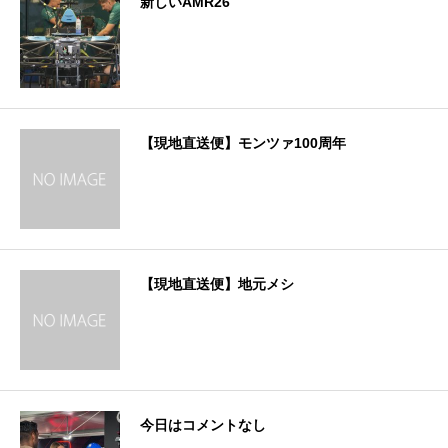
新しいAMR26
【現地直送便】モンツァ100周年
【現地直送便】地元メシ
今日はコメントなし