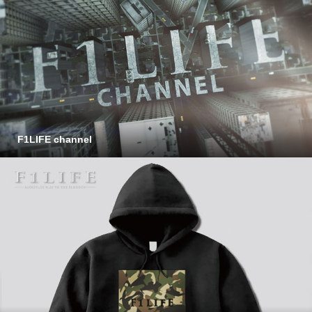
F1LIFE channel