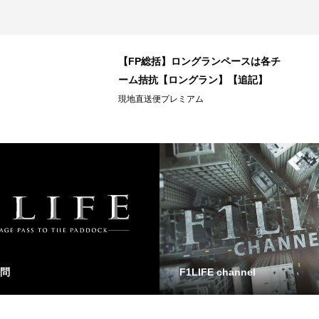
【FP総括】ロングランペースは各チ
ーム拮抗【ロングラン】【追記】
現地直送便プレミアム
問
F1LIFE channel