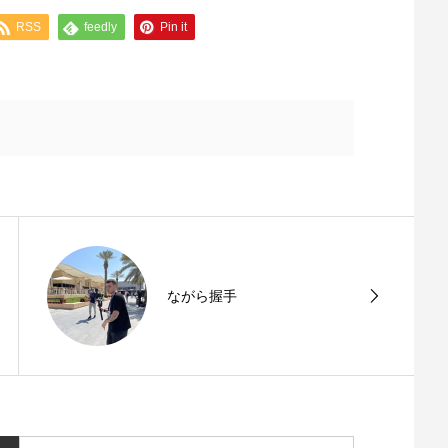
RSS
feedly
Pin it
ながら握手