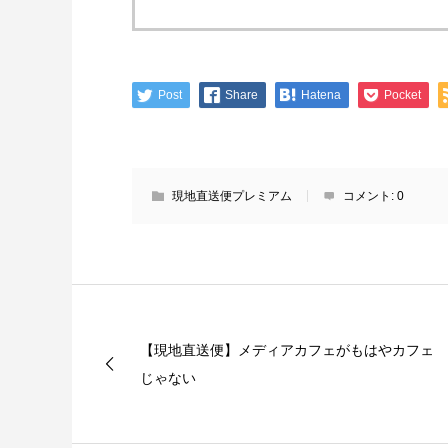
Post
Share
Hatena
Pocket
現地直送便プレミアム
コメント:
0
【現地直送便】メディアカフェがもはやカフェ
じゃない