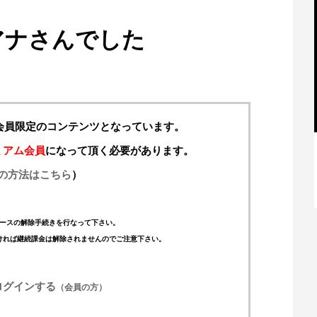
アナさんでした
料会員限定のコンテンツとなっています。
ミアム会員
になって頂く必要があります。
の方法はこちら
）
【特別記事】レーシングブルズ、
VCARB 02を生み出すファクトリー...
ースの解除手続きを行なって下さい。
ければ継続課金は解除されませんのでご注意下さい。
ログインする
（会員の方）