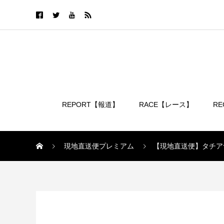
REPORT【報道】
RACE【レース】
R
ログイン
現地直送便プレミアム
【現地直送便】タチア
現地直送便プレミアム