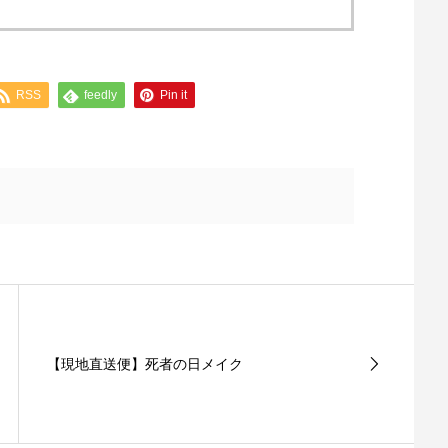
RSS
feedly
Pin it
【現地直送便】死者の日メイク