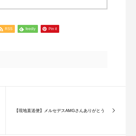
RSS
feedly
Pin it
【現地直送便】メルセデスAMGさんありがとう