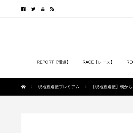
REPORT【報道】
RACE【レース】
R
ログイン
現地直送便プレミアム
【現地直送便】朝から
現地直送便プレミアム