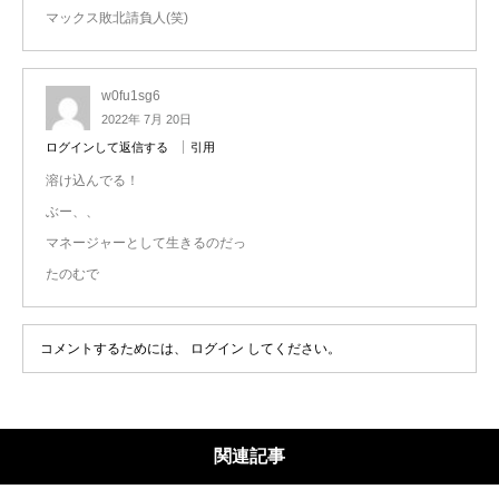
マックス敗北請負人(笑)
w0fu1sg6
2022年 7月 20日
ログインして返信する
引用
溶け込んでる！
ぶー、、
マネージャーとして生きるのだっ
たのむで
コメントするためには、
ログイン
してください。
関連記事