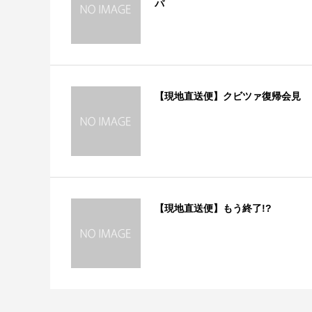
パ
【現地直送便】クビツァ復帰会見
【現地直送便】もう終了!?