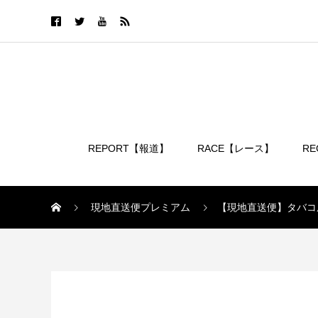
REPORT【報道】
RACE【レース】
R
ログイン
現地直送便プレミアム
【現地直送便】タバコ
現地直送便プレミアム