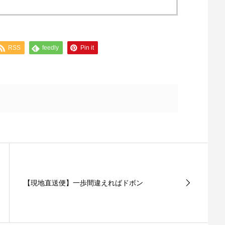
RSS
feedly
Pin it
【現地直送便】一歩間違えればドボン