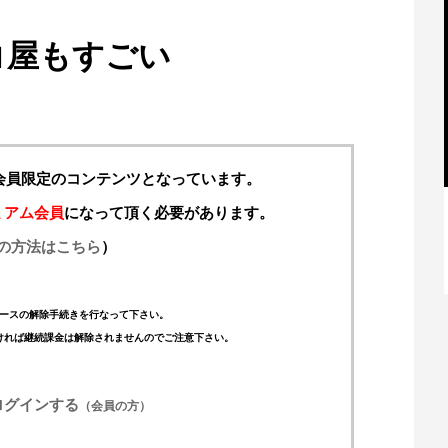
コ屋もすごい
料会員限定のコンテンツとなっています。
ミアム会員
になって頂く必要があります。
の方法はこちら
）
【特別記事】レーシングブルズ、
VCARB 02を生み出すファクトリー...
ースの解除手続きを行なって下さい。
ければ継続課金は解除されませんのでご注意下さい。
ログインする
（会員の方）