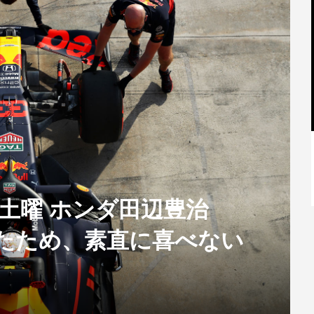
【特別記事】レーシングブルズ、
VCARB 02を生み出すファクトリー...
RM】土曜 ホンダ田辺豊治
したため、素直に喜べない