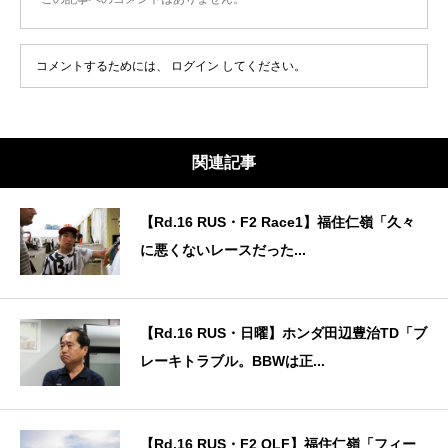
コメントするためには、
ログイン
してください。
関連記事
【Rd.16 RUS・F2 Race1】福住仁嶺「久々
に悪くないレースだった...
【Rd.16 RUS・日曜】ホンダ田辺豊治TD「ブ
レーキトラブル。BBWは正...
【Rd.16 RUS・F2 QLF】福住仁嶺「フィー