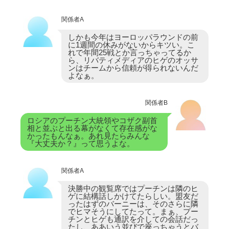
関係者A
しかも今年はヨーロッパラウンドの前
に1週間の休みがないからキツい。こ
れで年間25戦とか言っちゃってるか
ら、リバティメディアのヒゲのオッサ
ンはチームから信頼が得られないんだ
よなぁ。
関係者B
ロシアのプーチン大統領やコザク副首
相と並ぶと出る幕がなくて存在感がな
かったもんなぁ。あれ見たらみんな
『大丈夫か？』って思うよな。
関係者A
決勝中の観覧席ではプーチンは隣のヒ
ゲに結構話しかけてたらしい。盟友だ
ったはずのバーニーは、そのさらに隣
でヒマそうにしてたって。まぁ、プー
チンとヒゲも通訳を介しての会話だっ
たし、ああいう並びで座っちゃうとバ