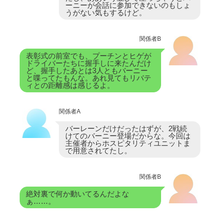
ーニーが会話に参加できないのもしょ
うがない気もするけど。
関係者B
表彰式の前室でも、プーチンとヒゲが
ドライバーたちに握手しに来たんだけ
ど、握手したあとは3人ともバーニー
と喋ってたもんな。あれ見てもリバテ
ィとの距離感は感じるよ。
関係者A
バーレーンだけだったはずが、2戦続
けてのバーニー登場だからな。今回は
主催者からホスピタリティユニットま
で用意されてたし。
関係者B
絶対裏で何か動いてるんだよな
ぁ……。