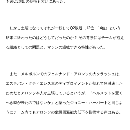
予選Q3進出の期待も大いにあった。
しかし土曜になってそれが一転してQ2敗退（12位・14位）という
結果に終わったのはどうしてだったのか？ その背景にはチームが抱え
る組織としての問題と、マシンの過敏すぎる特性があった。
また、メルボルンでのフェルナンド・アロンソの大クラッシュは、
エステバン・グティエレス車のディプロイメントが切れて急減速した
ためだとアロンソ本人が主張しているというが、「ヘルメットを置く
べき時が来たのではないか」と語ったジョニー・ハーバートと同じよ
うにチーム内でもアロンソの危機回避能力低下を指摘する声はある。