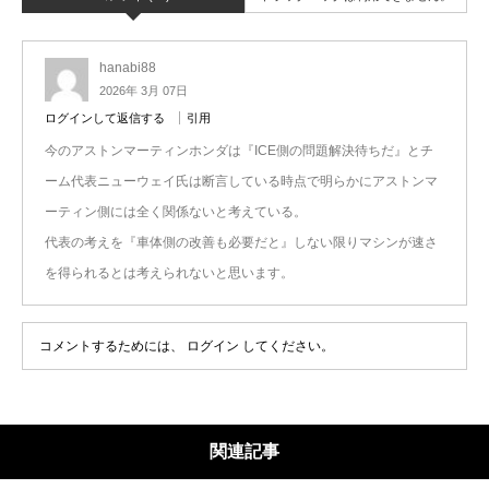
hanabi88
2026年 3月 07日
ログインして返信する
引用
今のアストンマーティンホンダは『ICE側の問題解決待ちだ』とチ
ーム代表ニューウェイ氏は断言している時点で明らかにアストンマ
ーティン側には全く関係ないと考えている。
代表の考えを『車体側の改善も必要だと』しない限りマシンが速さ
を得られるとは考えられないと思います。
コメントするためには、
ログイン
してください。
関連記事